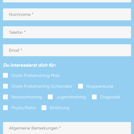
Du interessierst dich für:
Gratis Probetraining Mals
Gratis Probetraining Schlanders
Gruppenkurse
Personaltraining
Jugendtraining
Diagnostik
Physio/Reha
Ernährung