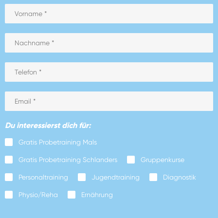
Du interessierst dich für:
Gratis Probetraining Mals
Gratis Probetraining Schlanders
Gruppenkurse
Personaltraining
Jugendtraining
Diagnostik
Physio/Reha
Ernährung