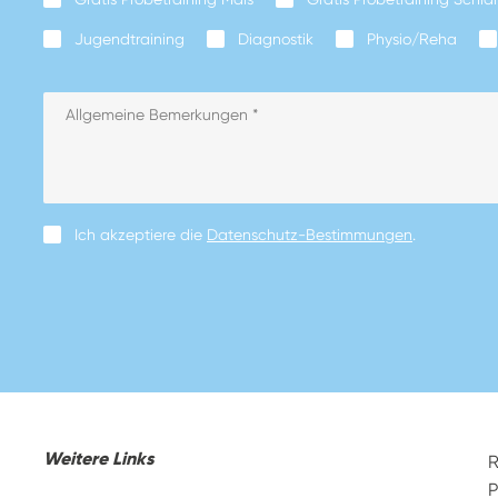
Jugendtraining
Diagnostik
Physio/Reha
Ich akzeptiere die
Datenschutz-Bestimmungen
.
Weitere Links
R