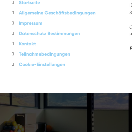
Startseite
I
S
Allgemeine Geschäftsbedingungen
Impressum
C
Datenschutz Bestimmungen
P
Kontakt
F
Teilnahmebedingungen
Cookie-Einstellungen