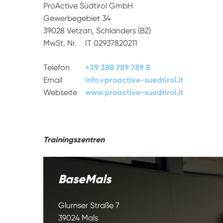
ProActive Südtirol GmbH
Gewerbegebiet 34
39028 Vetzan, Schlanders (BZ)
MwSt. Nr.
IT 02937820211
Telefon
+39 388 789 789 8
Email
info
@
proactive-suedtirol.it
Webseite
www.proactive-suedtirol.it
Trainingszentren
BaseMals
Glurnser Straße 7
39024 Mals