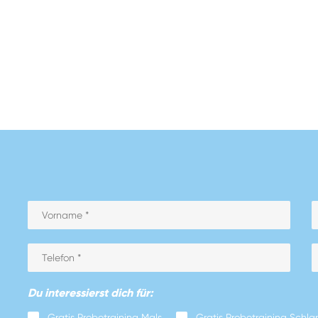
Du interessierst dich für:
Gratis Probetraining Mals
Gratis Probetraining Schla