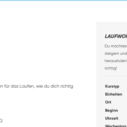
LAUFWO
Du möchtest
steigern un
herausholen
richtig!
n für das Laufen, wie du dich richtig
Kurstyp
Einheiten
Ort
Beginn
Uhrzeit
NG
Wochentag