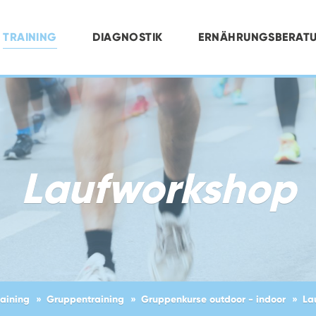
TRAINING
DIAGNOSTIK
ERNÄHRUNGSBERAT
Laufworkshop
raining
Gruppentraining
Gruppenkurse outdoor - indoor
La