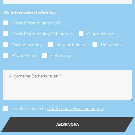
Du interessierst dich für:
Gratis Probetraining Mals
Gratis Probetraining Schlanders
Gruppenkurse
Personaltraining
Jugendtraining
Diagnostik
Physio/Reha
Ernährung
Ich akzeptiere die
Datenschutz-Bestimmungen
.
ABSENDEN