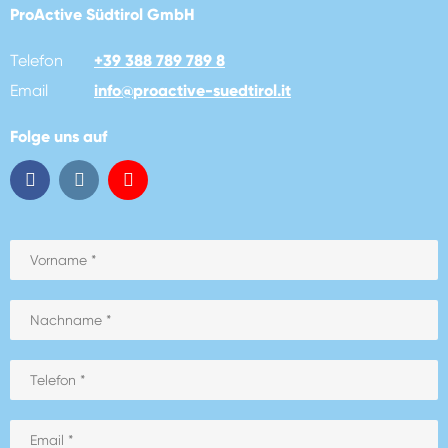
ProActive Südtirol GmbH
Telefon
+39 388 789 789 8
Email
info
@
proactive-suedtirol.it
Folge uns auf