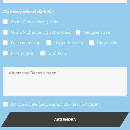
Du interessierst dich für:
Gratis Probetraining Mals
Gratis Probetraining Schlanders
Gruppenkurse
Personaltraining
Jugendtraining
Diagnostik
Physio/Reha
Ernährung
Ich akzeptiere die
Datenschutz-Bestimmungen
.
ABSENDEN