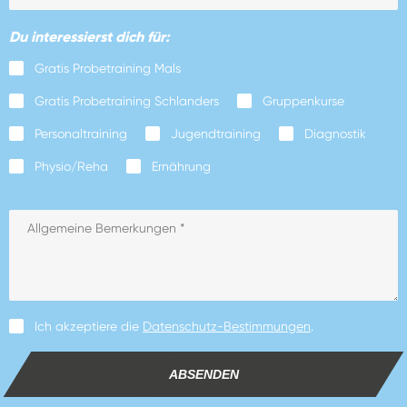
Du interessierst dich für:
Gratis Probetraining Mals
Gratis Probetraining Schlanders
Gruppenkurse
Personaltraining
Jugendtraining
Diagnostik
Physio/Reha
Ernährung
Ich akzeptiere die
Datenschutz-Bestimmungen
.
ABSENDEN