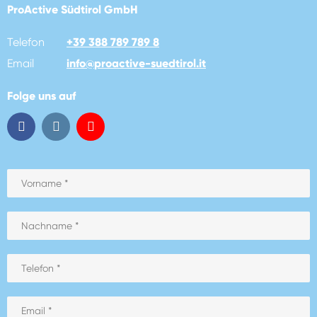
ProActive Südtirol GmbH
Telefon
+39 388 789 789 8
Email
info
@
proactive-suedtirol.it
Folge uns auf