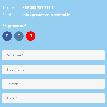
Telefon
+39 388 789 789 8
Email
info
@
proactive-suedtirol.it
Folge uns auf