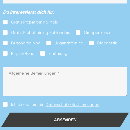
Du interessierst dich für:
Gratis Probetraining Mals
Gratis Probetraining Schlanders
Gruppenkurse
Personaltraining
Jugendtraining
Diagnostik
Physio/Reha
Ernährung
Ich akzeptiere die
Datenschutz-Bestimmungen
.
ABSENDEN