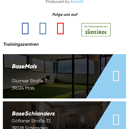
Produced by
Kreatif
Folge uns auf
Trainingszentren
BaseMals
Glurnser Straße 7
39024 Mals
BaseSchlanders
Göflaner Straße 33
39028 Schlanders