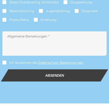
Gratis Probetraining Schlanders
Gruppenkurse
Personaltraining
Jugendtraining
Diagnostik
Physio/Reha
Ernährung
Ich akzeptiere die
Datenschutz-Bestimmungen
.
ABSENDEN