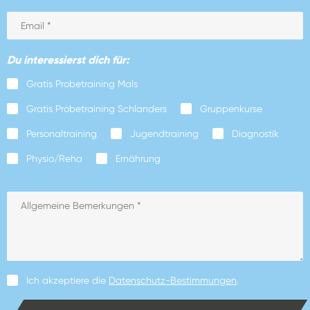
Du interessierst dich für:
Gratis Probetraining Mals
Gratis Probetraining Schlanders
Gruppenkurse
Personaltraining
Jugendtraining
Diagnostik
Physio/Reha
Ernährung
Ich akzeptiere die
Datenschutz-Bestimmungen
.