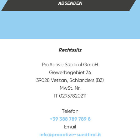
ABSENDEN
Rechtssitz
ProActive Südtirol GmbH
Gewerbegebiet 34
39028 Vetzan, Schlanders (BZ)
MwSt. Nr.
IT 02937820211
Telefon
+39 388 789 789 8
Email
info
@
proactive-suedtirol.it